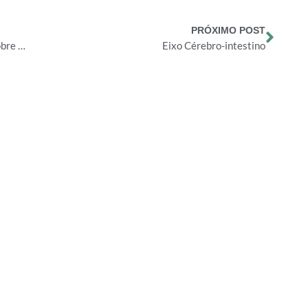
PRÓXIMO POST
Dia da Mentira! 5 Mentiras que te contaram sobre o Processo de Emagrecimento
Eixo Cérebro-intestino