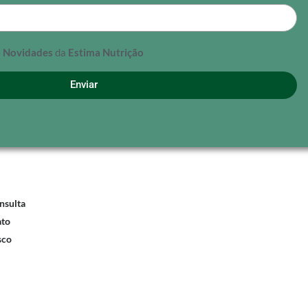
e
Novidades
da
Estima Nutrição
Enviar
nsulta
ato
sco