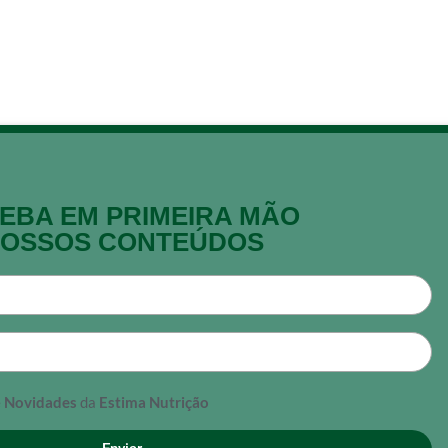
EBA EM PRIMEIRA MÃO
OSSOS CONTEÚDOS
e
Novidades
da
Estima Nutrição