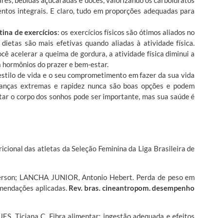
ntos integrais. E claro, tudo em proporções adequadas para
ina de exercícios
: os exercícios físicos são ótimos aliados no
ietas são mais efetivas quando aliadas à atividade física.
cê acelerar a queima de gordura, a atividade física diminui a
a hormônios do prazer e bem-estar.
tilo de vida e o seu comprometimento em fazer da sua vida
branças extremas e rapidez nunca são boas opções e podem
ar o corpo dos sonhos pode ser importante, mas sua saúde é
cional das atletas da Seleção Feminina da Liga Brasileira de
erson; LANCHA JUNIOR, Antonio Hebert. Perda de peso em
omendações aplicadas.
Rev. bras. cineantropom. desempenho
 Ticiana C. Fibra alimentar: ingestão adequada e efeitos