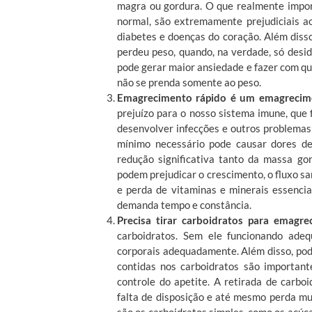
magra ou gordura. O que realmente impor
normal, são extremamente prejudiciais a
diabetes e doenças do coração. Além disso
perdeu peso, quando, na verdade, só desid
pode gerar maior ansiedade e fazer com qu
não se prenda somente ao peso.
Emagrecimento rápido é um emagrecim
prejuízo para o nosso sistema imune, que 
desenvolver infecções e outros problemas 
mínimo necessário pode causar dores d
redução significativa tanto da massa g
podem prejudicar o crescimento, o fluxo s
e perda de vitaminas e minerais essenci
demanda tempo e constância.
Precisa tirar carboidratos para emagre
carboidratos. Sem ele funcionando ade
corporais adequadamente. Além disso, pode
contidas nos carboidratos são importan
controle do apetite. A retirada de carb
falta de disposição e até mesmo perda mu
são os carboidratos simples, como os açúc