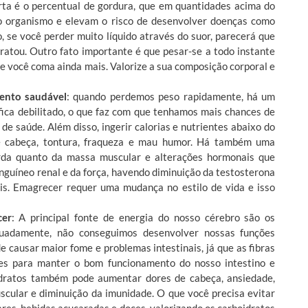
ta é o percentual de gordura, que em quantidades acima do
o organismo e elevam o risco de desenvolver doenças como
, se você perder muito líquido através do suor, parecerá que
ratou. Outro fato importante é que pesar-se a todo instante
e você coma ainda mais. Valorize a sua composição corporal e
ento saudável
: quando perdemos peso rapidamente, há um
fica debilitado, o que faz com que tenhamos mais chances de
de saúde. Além disso, ingerir calorias e nutrientes abaixo do
e cabeça, tontura, fraqueza e mau humor. Há também uma
orda quanto da massa muscular e alterações hormonais que
anguíneo renal e da força, havendo diminuição da testosterona
ais. Emagrecer requer uma mudança no estilo de vida e isso
cer
: A principal fonte de energia do nosso cérebro são os
quadamente, não conseguimos desenvolver nossas funções
 causar maior fome e problemas intestinais, já que as fibras
tes para manter o bom funcionamento do nosso intestino e
oidratos também pode aumentar dores de cabeça, ansiedade,
scular e diminuição da imunidade. O que você precisa evitar
ares, bebidas açucaradas e doces, valorizando os carboidratos