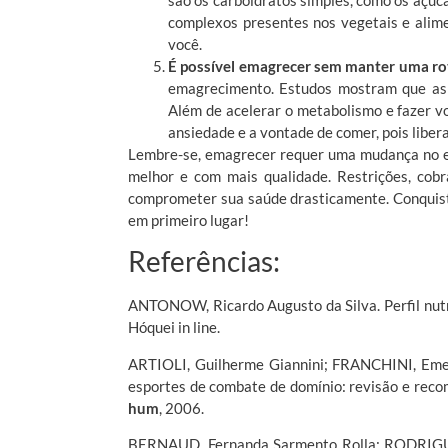
complexos presentes nos vegetais e alime
você.
É possível emagrecer sem manter uma rot
emagrecimento. Estudos mostram que as d
Além de acelerar o metabolismo e fazer vo
ansiedade e a vontade de comer, pois liber
Lembre-se, emagrecer requer uma mudança no es
melhor e com mais qualidade. Restrições, co
comprometer sua saúde drasticamente. Conquist
em primeiro lugar!
Referências:
ANTONOW, Ricardo Augusto da Silva. Perfil nutri
Hóquei in line.
ARTIOLI, Guilherme Giannini; FRANCHINI, Em
esportes de combate de domínio: revisão e rec
hum
, 2006.
BERNAUD, Fernanda Sarmento Rolla; RODRIGUES,