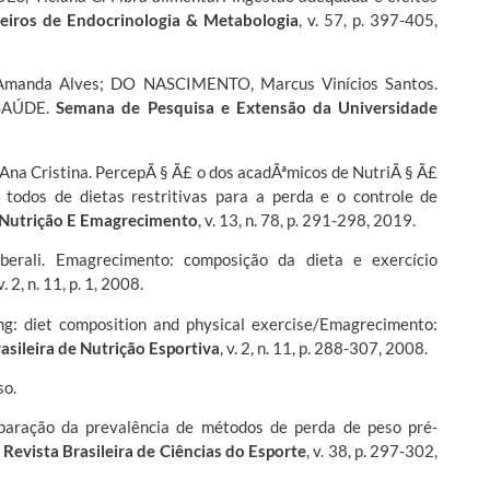
leiros de Endocrinologia & Metabologia
, v. 57, p. 397-405,
Amanda Alves; DO NASCIMENTO, Marcus Vinícios Santos.
SAÚDE.
Semana de Pesquisa e Extensão da Universidade
a Cristina. PercepÃ § Ã£ o dos acadÃªmicos de NutriÃ § Ã£
todos de dietas restritivas para a perda e o controle de
 Nutrição E Emagrecimento
, v. 13, n. 78, p. 291-298, 2019.
erali. Emagrecimento: composição da dieta e exercício
 v. 2, n. 11, p. 1, 2008.
g: diet composition and physical exercise/Emagrecimento:
asileira de Nutrição Esportiva
, v. 2, n. 11, p. 288-307, 2008.
so.
aração da prevalência de métodos de perda de peso pré-
.
Revista Brasileira de Ciências do Esporte
, v. 38, p. 297-302,