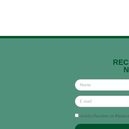
REC
N
Aceito Receber os
Posts