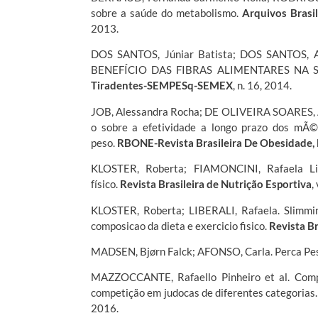
sobre a saúde do metabolismo.
Arquivos Brasi
2013.
DOS SANTOS, Júniar Batista; DOS SANTOS, 
BENEFÍCIO DAS FIBRAS ALIMENTARES NA 
Tiradentes-SEMPESq-SEMEX
, n. 16, 2014.
JOB, Alessandra Rocha; DE OLIVEIRA SOARES, An
o sobre a efetividade a longo prazo dos mÃ© 
peso.
RBONE-Revista Brasileira De Obesidade,
KLOSTER, Roberta; FIAMONCINI, Rafaela Lib
físico.
Revista Brasileira de Nutrição Esportiva
,
KLOSTER, Roberta; LIBERALI, Rafaela. Slimmin
composicao da dieta e exercicio fisico.
Revista Br
MADSEN, Bjørn Falck; AFONSO, Carla. Perca Pe
MAZZOCCANTE, Rafaello Pinheiro et al. Comp
competição em judocas de diferentes categorias
2016.